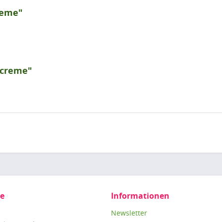
reme"
 creme"
ce
Informationen
Newsletter